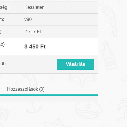
ség:
Készleten
m:
v90
) :
2 717 Ft
tó)
3 450 Ft
db
Hozzászólások (0)