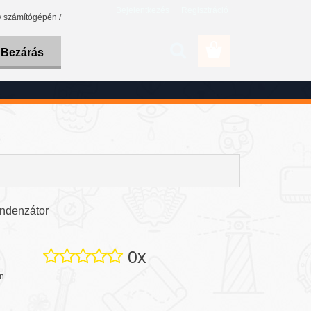
Bejelentkezés
Regisztráció
y számítógépén /
ítás
Bezárás
ndenzátor
0x
n