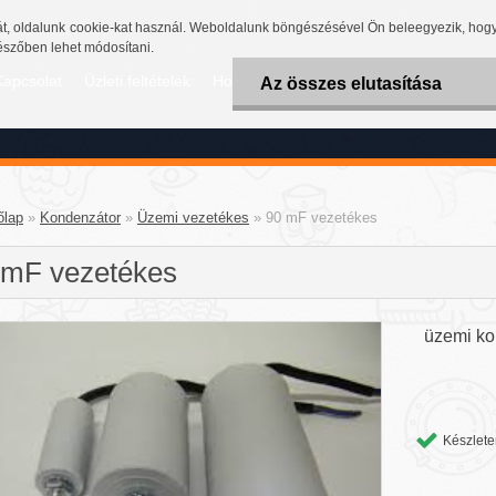
, oldalunk cookie-kat használ. Weboldalunk böngészésével Ön beleegyezik, hog
gészőben lehet módosítani.
Kapcsolat
Üzleti feltételek
Hogyan vásároljunk
Garancia
Száll
Az összes elutasítása
őlap
»
Kondenzátor
»
Üzemi vezetékes
»
90 mF vezetékes
 mF vezetékes
üzemi ko
Készlete