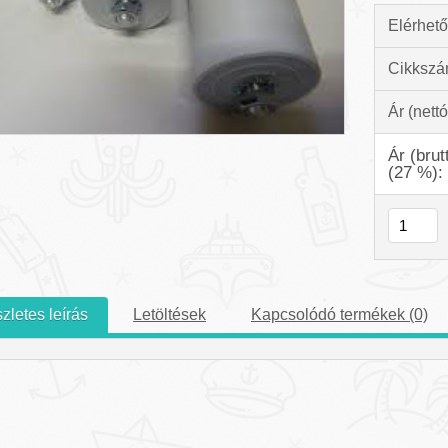
Elérhető
Cikkszá
Ár (nettó
Ár (brut
(27 %):
zletes leírás
Letöltések
Kapcsolódó termékek (0)