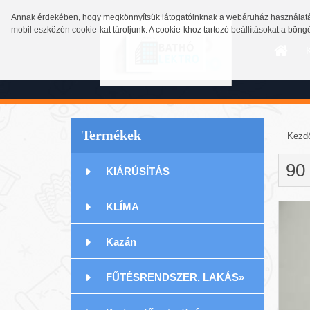
Annak érdekében, hogy megkönnyítsük látogatóinknak a webáruház használatát
mobil eszközén cookie-kat tároljunk. A cookie-khoz tartozó beállításokat a bön
Termékek
Kezd
90
KIÁRÚSÍTÁS
KLÍMA
Kazán
FŰTÉSRENDSZER, LAKÁS»