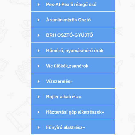
Pex-Al-Pex 5 rétegű cső
Áramlásmérős Osztó
BRH OSZTÓ-GYÜJTŐ
Hőmérő, nyomásmérő órák
Rozsdamentes
Wc ülőkék,zsanérok
Vízszerelés»
Bojler alkatrész»
Háztartási gép alkatrészek»
Fűnyíró alaktrész»