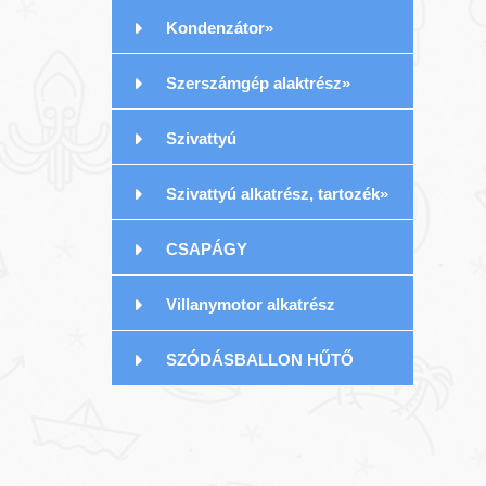
Kondenzátor»
Szerszámgép alaktrész»
Szivattyú
Szivattyú alkatrész, tartozék»
CSAPÁGY
Villanymotor alkatrész
SZÓDÁSBALLON HŰTŐ