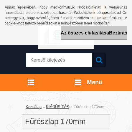
Annak érdekében, hogy megkönnyítsük látogatóinknak a webáruház
Bejelentkezés
Regisztráció
használatát, oldalunk cookie-kat használ. Weboldalunk böngészésével Ön
beleegyezik, hogy számítógépén / mobil eszközén cookie-kat tároljunk. A
cookie-khoz tartozó beállításokat a böngészőben lehet módosítani.
Az összes elutasítása
Bezárás
Menü
Termékek
Kezdőlap
»
KIÁRÚSÍTÁS
»
Fűrészlap 170mm
Fűrészlap 170mm