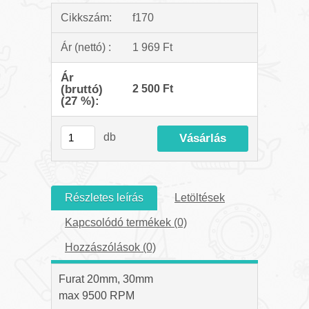
Cikkszám:
f170
Ár (nettó) :
1 969 Ft
Ár
(bruttó)
2 500 Ft
(27 %):
db
Részletes leírás
Letöltések
Kapcsolódó termékek (0)
Hozzászólások (0)
Furat 20mm, 30mm
max 9500 RPM